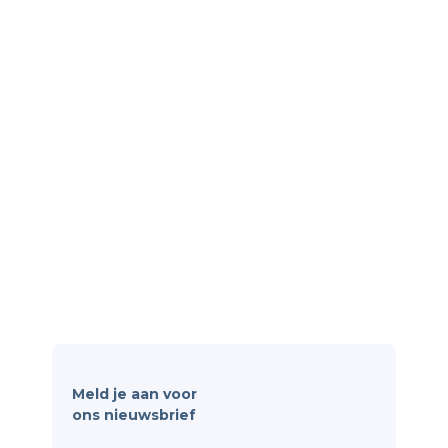
Tarieven
Over ons
Partners en integraties
Contact
Software
Personeelsbeheer
Rooster & Verlof
Apparatuurbeheer
Kwaliteit & Documentatie
Wetgeving & Veiligheid
Meld je aan voor
ons nieuwsbrief