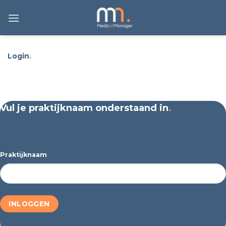
Ga
naar
inhoud
Login
.
Vul je praktijknaam onderstaand in
.
Praktijknaam