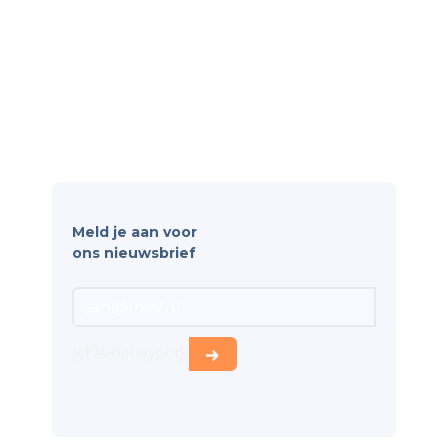
Software
Personeelsbeheer
Rooster & Verlof
Apparatuurbeheer
Kwaliteit & Documentatie
Wetgeving & Veiligheid
Meld je aan voor
ons nieuwsbrief
[cf7a-honeypot]