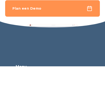
Plan een Demo
Menu
Tarieven
Over ons
Partners en integraties
Contact