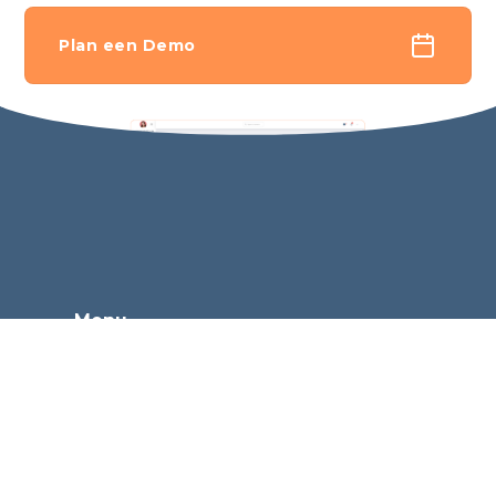
Plan een Demo
Menu
Tarieven
Over ons
Partners en integraties
Contact