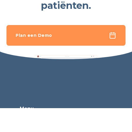
patiënten.
Plan een Demo
Menu
Tarieven
Over ons