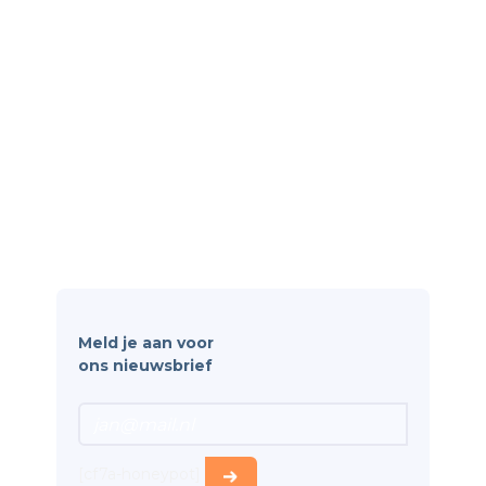
Partners en integraties
Contact
Software
Personeelsbeheer
Rooster & Verlof
Apparatuurbeheer
Kwaliteit & Documentatie
Wetgeving & Veiligheid
Meld je aan voor
ons nieuwsbrief
[cf7a-honeypot]